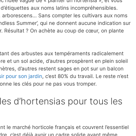
 l’idée vague de « planter un hortensia », et vous
 d’étiquettes aux noms latins incompréhensibles.
ia, arborescens… Sans compter les cultivars aux noms
 ‘Endless Summer’, qui ne donnent aucune indication sur
r. Résultat ? On achète au coup de cœur, on plante
tant des arbustes aux tempéraments radicalement
re et un sol acide, d’autres prospèrent en plein soleil
 mètres, d’autres restent sages en pot sur un balcon
ir pour son jardin
, c’est 80% du travail. Le reste n’est
donne les clés pour ne pas vous tromper.
les d’hortensias pour tous les
le marché horticole français et couvrent l’essentiel
re, c’est déjà avoir un cadre solide avant même