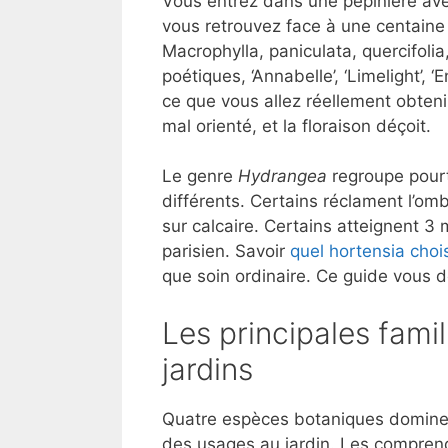
Vous entrez dans une pépinière avec
vous retrouvez face à une centaine
Macrophylla, paniculata, quercifol
poétiques, ‘Annabelle’, ‘Limelight’,
ce que vous allez réellement obteni
mal orienté, et la floraison déçoit.
Le genre
Hydrangea
regroupe pour
différents. Certains réclament l’omb
sur calcaire. Certains atteignent 3
parisien. Savoir
quel hortensia chois
que soin ordinaire. Ce guide vous 
Les principales famil
jardins
Quatre espèces botaniques dominent 
des usages au jardin. Les comprend