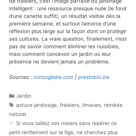
de fraisiers, c’est l’image parfaite du jardinage
intelligent : une ressource presque nulle (le fond
d’une canette suffit), un résultat visible dès la
première semaine, et surtout l’amorce d’une
réflexion plus large sur la façon dont on protège
ses cultures. La vraie question, finalement, n’est
pas de savoir comment éliminer les nuisibles,
mais comment concevoir un jardin où leur
présence ne devient jamais un problème.
Sources :
consoglobe.com
|
prestobio.be
Catégories
Jardin
Étiquettes
astuce jardinage
,
fraisiers
,
limaces
,
remède
naturel
Si vous taillez vos rosiers sans repérer ce
petit renflement sur la tige, ne cherchez plus