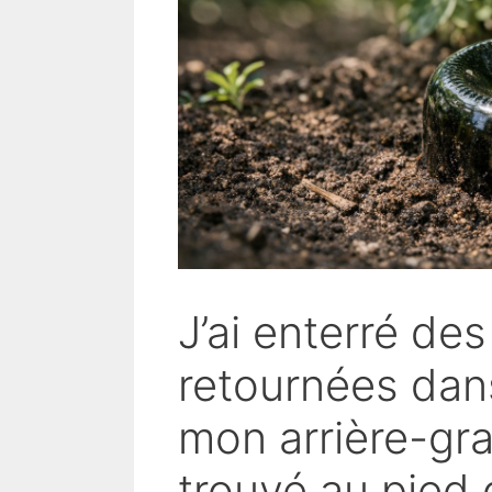
J’ai enterré des
retournées da
mon arrière-gra
trouvé au pied 