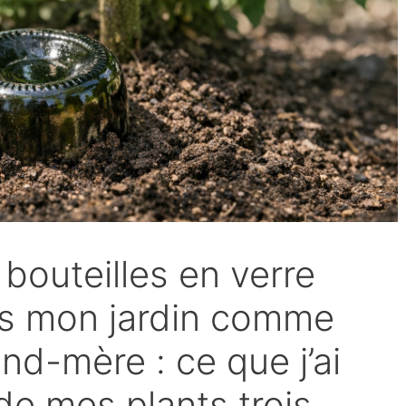
 bouteilles en verre
ns mon jardin comme
nd-mère : ce que j’ai
de mes plants trois