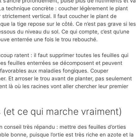
t s’ancre profondément, puise plus de nutriments et va
La technique concrète : coucher légèrement le plant
 strictement vertical. Il faut coucher le plant de
ue la tige repose sur le côté. Ce n’est pas grave si les
essous du niveau du sol. Ce qui compte, c’est qu’une
ouve enterrée une fois le trou rebouché.
oup ratent : il faut supprimer toutes les feuilles qui
 Des feuilles enterrées se décomposent et peuvent
 favorables aux maladies fongiques. Couper
r. Et arroser le trou avant de planter, pas seulement
t là où les racines vont aller chercher leur premier
es (et ce qui marche vraiment)
n conseil très répandu : mettre des feuilles d’orties
ble bonne, puisque l’ortie est très riche en azote et la