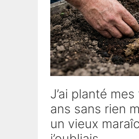
J’ai planté me
ans sans rien m
un vieux maraî
j’oubliais