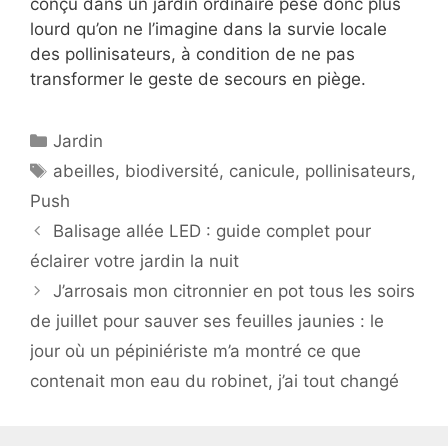
conçu dans un jardin ordinaire pèse donc plus
lourd qu’on ne l’imagine dans la survie locale
des pollinisateurs, à condition de ne pas
transformer le geste de secours en piège.
Catégories
Jardin
Étiquettes
abeilles
,
biodiversité
,
canicule
,
pollinisateurs
,
Push
Balisage allée LED : guide complet pour
éclairer votre jardin la nuit
J’arrosais mon citronnier en pot tous les soirs
de juillet pour sauver ses feuilles jaunies : le
jour où un pépiniériste m’a montré ce que
contenait mon eau du robinet, j’ai tout changé