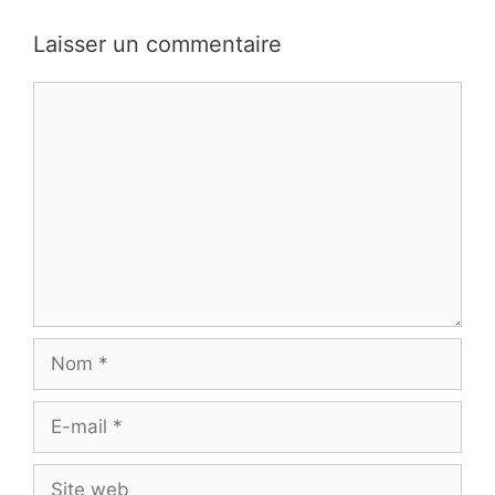
Laisser un commentaire
Commentaire
Nom
E-
mail
Site