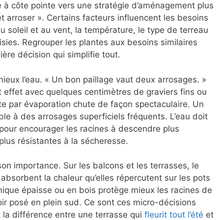
 à côte pointe vers une stratégie d’aménagement plus
et arroser ». Certains facteurs influencent les besoins
u soleil et au vent, la température, le type de terreau
isies. Regrouper les plantes aux besoins similaires
re décision qui simplifie tout.
mieux l’eau. « Un bon paillage vaut deux arrosages. »
t effet avec quelques centimètres de graviers fins ou
rte par évaporation chute de façon spectaculaire. Un
le à des arrosages superficiels fréquents. L’eau doit
pour encourager les racines à descendre plus
lus résistantes à la sécheresse.
n importance. Sur les balcons et les terrasses, le
s absorbent la chaleur qu’elles répercutent sur les pots
mique épaisse ou en bois protège mieux les racines de
oir posé en plein sud. Ce sont ces micro-décisions
la différence entre une terrasse qui
fleurit tout l’été
et