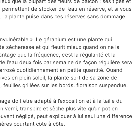
ieux que la plupart des fleurs de balcon : ses tiges et
i permettent de stocker de l’eau en réserve, et si vous
urs, la plante puise dans ces réserves sans dommage
 invulnérable ». Le géranium est une plante qui
de sécheresse et qui fleurit mieux quand on ne la
tage que la fréquence, c’est la régularité et la
de l’eau deux fois par semaine de façon régulière sera
m arrosé quotidiennement en petite quantité. Quand
ives en plein soleil, la plante sort de sa zone de
, feuilles grillées sur les bords, floraison suspendue.
age doit être adapté à l’exposition et à la taille du
n verni, transpire et sèche plus vite qu’un pot en
ouvent négligé, peut expliquer à lui seul une différence
ères pourtant côte à côte.