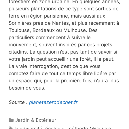
forestiers en zone urbaine. En quelques années,
plusieurs plantations de ce type sont sorties de
terre en région parisienne, mais aussi aux
Sorinières près de Nantes, et plus récemment à
Toulouse, Bordeaux ou Mulhouse. Des
particuliers commencent à suivre le
mouvement, souvent inspirés par ces projets
citadins. La question n’est pas tant de savoir si
votre jardin peut accueillir une forêt, il le peut.
La vraie interrogation, c’est ce que vous
comptez faire de tout ce temps libre libéré par
un espace qui, pour la première fois, n’aura plus
besoin de vous.
Source :
planetezerodechet.fr
Catégories
Jardin & Extérieur
Étiquettes
biodiversité
,
écologie
,
méthode Miyawaki
,