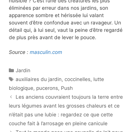
nuisible ? C’est l’une des créatures les plus
éliminées par erreur dans nos jardins, son
apparence sombre et hérissée lui valant
souvent d’être confondue avec un ravageur. Un
détail qui, à lui seul, vaut la peine d’être regardé
de plus près avant de lever le pouce.
Source :
masculin.com
Catégories
Jardin
Étiquettes
auxiliaires du jardin
,
coccinelles
,
lutte
biologique
,
pucerons
,
Push
Les anciens couvraient toujours la terre entre
leurs légumes avant les grosses chaleurs et ce
n’était pas une lubie : regardez ce que cette
couche fait à l’arrosage en pleine canicule