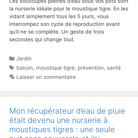
Les soucoupes pleines d’eau sous vos pots sont
la nurserie idéale pour le moustique tigre. En les
vidant simplement tous les 5 jours, vous
interrompez son cycle de reproduction avant
qu’il ne se complète. Un geste de trois
secondes qui change tout.
Catégories
Jardin
Étiquettes
balcon
,
moustique tigre
,
prévention
,
santé
Laisser un commentaire
Mon récupérateur d’eau de pluie
était devenu une nurserie à
moustiques tigres : une seule