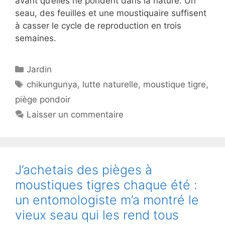
avant qu’elles ne pondent dans la nature. Un
seau, des feuilles et une moustiquaire suffisent
à casser le cycle de reproduction en trois
semaines.
Catégories
Jardin
Étiquettes
chikungunya
,
lutte naturelle
,
moustique tigre
,
piège pondoir
Laisser un commentaire
J’achetais des pièges à
moustiques tigres chaque été :
un entomologiste m’a montré le
vieux seau qui les rend tous