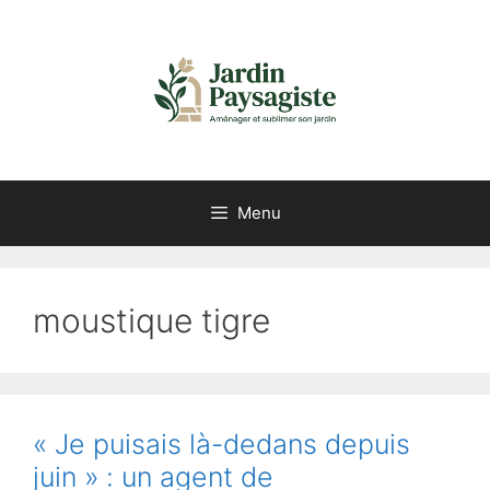
Aller
au
contenu
Menu
moustique tigre
« Je puisais là-dedans depuis
juin » : un agent de