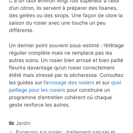
C à un taux environ vingt fois supérieur à celui
d’un citron, ils servent à préparer des tisanes,
des gelées ou des sirops. Une façon de clore la
saison du rosier avec une touche un peu
différente.
Un dernier point souvent sous-estimé : l’étêtage
régulier complète mais ne remplace pas les
autres soins. Un rosier bien arrosé et bien paillé
fleurira davantage qu’un rosier correctement
étêté mais stressé par la sécheresse. Consultez
les guides sur l’
arrosage des rosiers
et sur
quel
paillage pour les rosiers
pour construire un
programme d’entretien cohérent où chaque
geste renforce les autres.
Catégories
Jardin
Pucerons sur rosier : traitement naturel et