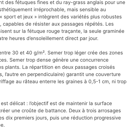
 des fétuques fines et du ray-grass anglais pour une
esthétiquement irréprochable, mais sensible au
« sport et jeux » intègrent des variétés plus robustes
s, capables de résister aux passages répétés. Les
ent sur la fétuque rouge traçante, la seule graminée
re heures d’ensoleillement direct par jour.
entre 30 et 40 g/m². Semer trop léger crée des zones
tices. Semer trop dense génère une concurrence
unes plants. La répartition en deux passages croisés
, l’autre en perpendiculaire) garantit une couverture
ffage au râteau enterre les graines à 0,5-1 cm, ni trop
t délicat : l’objectif est de maintenir la surface
éer une croûte de battance. Deux à trois arrosages
s dix premiers jours, puis une réduction progressive
ée.