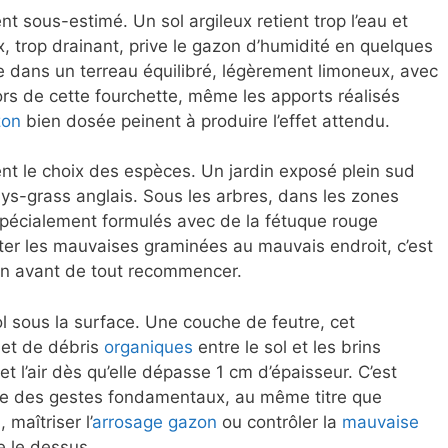
nt sous-estimé. Un sol argileux retient trop l’eau et
x, trop drainant, prive le gazon d’humidité en quelques
ue dans un terreau équilibré, légèrement limoneux, avec
rs de cette fourchette, même les apports réalisés
zon
bien dosée peinent à produire l’effet attendu.
nt le choix des espèces. Un jardin exposé plein sud
rays-grass anglais. Sous les arbres, dans les zones
écialement formulés avec de la fétuque rouge
nter les mauvaises graminées au mauvais endroit, c’est
ion avant de tout recommencer.
ol sous la surface. Une couche de feutre, cet
et de débris
organiques
entre le sol et les brins
et l’air dès qu’elle dépasse 1 cm d’épaisseur. C’est
tie des gestes fondamentaux, au même titre que
n
, maîtriser l’
arrosage gazon
ou contrôler la
mauvaise
e le dessus.