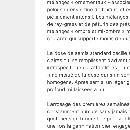
mélanges « ornementaux » associent
pelouse dense, fine de texture et 
piétinement intensif. Les mélanges 
de ray-grass et de pâturin des pré
mélanges « ombre et mi-ombre » mis
courante qui supporte moins de quat
La dose de semis standard oscille 
claires qui se remplissent d’adven
intraspécifique qui affaiblit les je
(une moitié de la dose dans un sens
homogène. Après semis, un léger gri
profond, ni laissées à nu.
L’arrosage des premières semaines es
constamment humide sans jamais cr
quotidiens en brume fine pendant le
une fois la germination bien engag