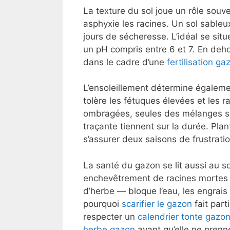
La texture du sol joue un rôle souve
asphyxie les racines. Un sol sableu
jours de sécheresse. L’idéal se sit
un pH compris entre 6 et 7. En deho
dans le cadre d’une
fertilisation ga
L’ensoleillement détermine égaleme
tolère les fétuques élevées et les 
ombragées, seules des mélanges sp
traçante tiennent sur la durée. Pla
s’assurer deux saisons de frustrat
La santé du gazon se lit aussi au s
enchevêtrement de racines mortes 
d’herbe — bloque l’eau, les engrais 
pourquoi
scarifier le gazon
fait par
respecter un
calendrier tonte gazo
herbe gazon
avant qu’elle ne prenn