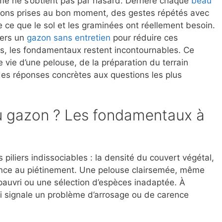
me ne s’obtient pas par hasard. Derrière chaque
beau
isions prises au bon moment, des gestes répétés avec
 ce que le sol et les graminées ont réellement besoin.
vers un
gazon sans entretien
pour réduire ces
s, les fondamentaux restent incontournables. Ce
 vie d’une pelouse, de la préparation du terrain
c des réponses concrètes aux questions les plus
u gazon ? Les fondamentaux à
 piliers indissociables : la densité du couvert végétal,
istance au piétinement. Une pelouse clairsemée, même
ppauvri ou une sélection d’espèces inadaptée. À
ni signale un problème d’arrosage ou de carence