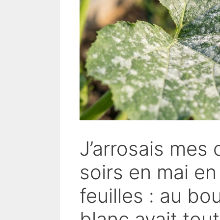
J’arrosais mes 
soirs en mai en
feuilles : au bo
blanc avait tou