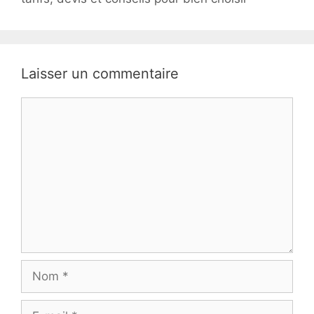
Laisser un commentaire
Commentaire
Nom
E-