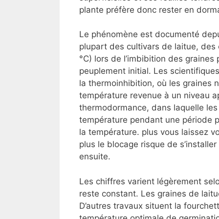
plante préfère donc rester en dorm
Le phénomène est documenté depui
plupart des cultivars de laitue, de
°C) lors de l’imbibition des graine
peuplement initial. Les scientifiqu
la thermoinhibition, où les graines
température revenue à un niveau app
thermodormance, dans laquelle les 
température pendant une période p
la température. plus vous laissez vo
plus le blocage risque de s’install
ensuite.
Les chiffres varient légèrement selo
reste constant. Les graines de lai
D’autres travaux situent la fourchet
température optimale de germination