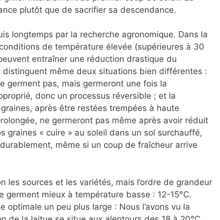
ance plutôt que de sacrifier sa descendance.
s longtemps par la recherche agronomique. Dans la
s conditions de température élevée (supérieures à 30
s peuvent entraîner une réduction drastique du
es distinguent même deux situations bien différentes :
 ne germent pas, mais germeront une fois la
roprié, donc un processus réversible ; et la
graines, après être restées trempées à haute
rolongée, ne germeront pas même après avoir réduit
s graines « cuire » au soleil dans un sol surchauffé,
er durablement, même si un coup de fraîcheur arrive
n les sources et les variétés, mais l’ordre de grandeur
tue germent mieux à température basse : 12-15°C.
te optimale un peu plus large : Nous l’avons vu la
 de la laitue se situe aux alentours des 18 à 20°C.