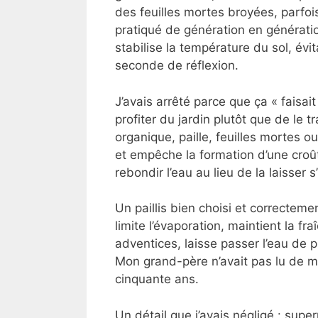
des feuilles mortes broyées, parfo
pratiqué de génération en génération
stabilise la température du sol, évi
seconde de réflexion.
J’avais arrêté parce que ça « faisai
profiter du jardin plutôt que de le 
organique, paille, feuilles mortes o
et empêche la formation d’une croûte
rebondir l’eau au lieu de la laisser s’i
Un paillis bien choisi et correcteme
limite l’évaporation, maintient la f
adventices, laisse passer l’eau de pl
Mon grand-père n’avait pas lu de ma
cinquante ans.
Un détail que j’avais négligé : sup