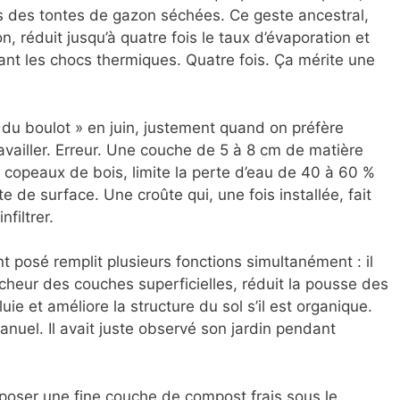
is des tontes de gazon séchées. Ce geste ancestral,
, réduit jusqu’à quatre fois le taux d’évaporation et
tant les chocs thermiques. Quatre fois. Ça mérite une
t du boulot » en juin, justement quand on préfère
travailler. Erreur. Une couche de 5 à 8 cm de matière
u copeaux de bois, limite la perte d’eau de 40 à 60 %
 de surface. Une croûte qui, une fois installée, fait
nfiltrer.
nt posé remplit plusieurs fonctions simultanément : il
raîcheur des couches superficielles, réduit la pousse des
uie et améliore la structure du sol s’il est organique.
nuel. Il avait juste observé son jardin pendant
erposer une fine couche de compost frais sous le