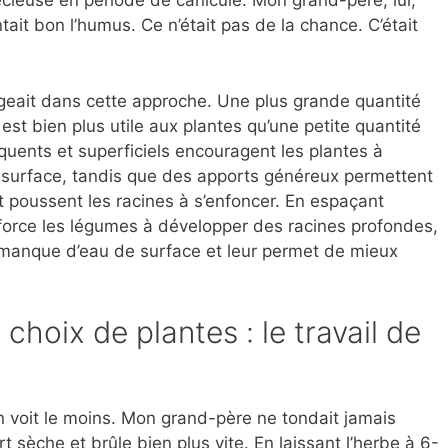
récieuse en période de canicule. Mon grand-père, lui,
tait bon l’humus. Ce n’était pas de la chance. C’était
ngeait dans cette approche. Une plus grande quantité
st bien plus utile aux plantes qu’une petite quantité
uents et superficiels encouragent les plantes à
a surface, tandis que des apports généreux permettent
 poussent les racines à s’enfoncer. En espaçant
force les légumes à développer des racines profondes,
 manque d’eau de surface et leur permet de mieux
 choix de plantes : le travail de
on voit le moins. Mon grand-père ne tondait jamais
 sèche et brûle bien plus vite. En laissant l’herbe à 6-