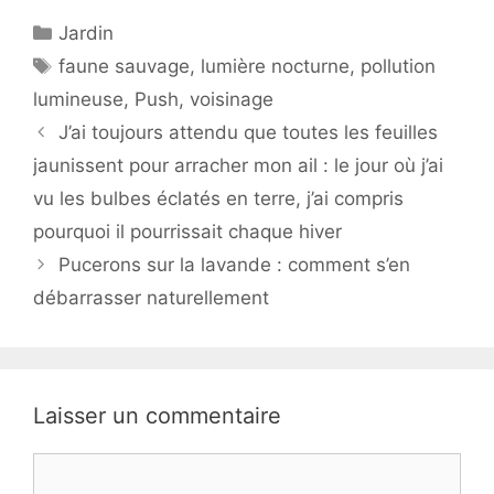
Catégories
Jardin
Étiquettes
faune sauvage
,
lumière nocturne
,
pollution
lumineuse
,
Push
,
voisinage
J’ai toujours attendu que toutes les feuilles
jaunissent pour arracher mon ail : le jour où j’ai
vu les bulbes éclatés en terre, j’ai compris
pourquoi il pourrissait chaque hiver
Pucerons sur la lavande : comment s’en
débarrasser naturellement
Laisser un commentaire
Commentaire