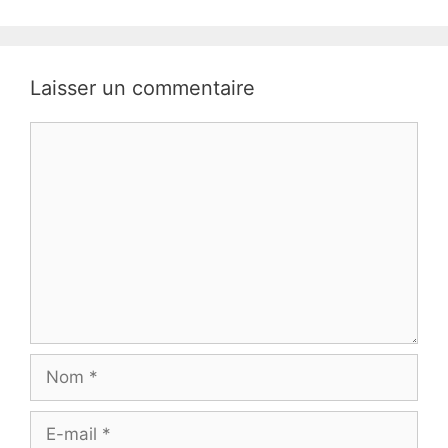
Laisser un commentaire
Commentaire
Nom
E-
mail