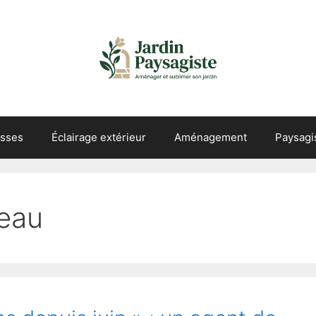
asses
Éclairage extérieur
Aménagement
Paysag
’eau