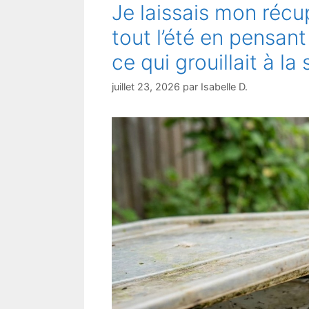
Je laissais mon récu
tout l’été en pensant
ce qui grouillait à l
juillet 23, 2026
par
Isabelle D.