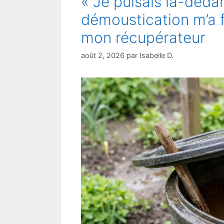
« Je puisais là-dedan
démoustication m’a f
mon récupérateur
août 2, 2026
par
Isabelle D.