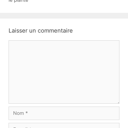
le plante
Laisser un commentaire
Commentaire
Nom
E-