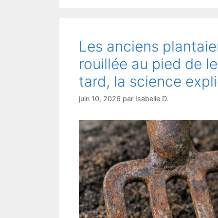
Les anciens plantaie
rouillée au pied de l
tard, la science expl
juin 10, 2026
par
Isabelle D.