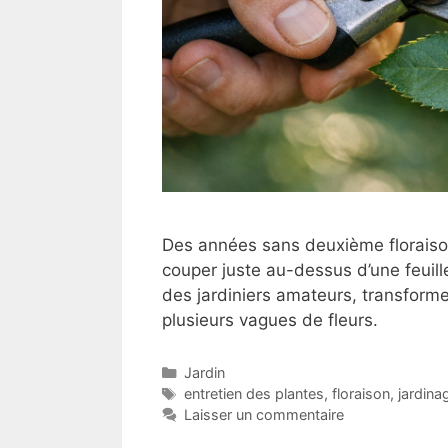
Des années sans deuxième floraison,
couper juste au-dessus d’une feuille
des jardiniers amateurs, transform
plusieurs vagues de fleurs.
Catégories
Jardin
Étiquettes
entretien des plantes
,
floraison
,
jardina
Laisser un commentaire