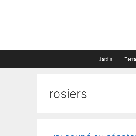
Aller
au
contenu
Jardin
Terr
rosiers