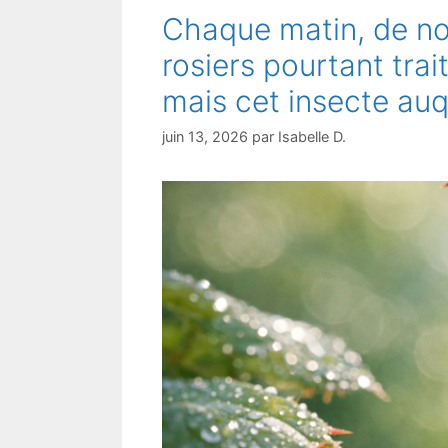
Chaque matin, de n
rosiers pourtant trait
mais cet insecte au
juin 13, 2026
par
Isabelle D.