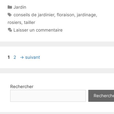
Catégories
Jardin
Étiquettes
conseils de jardinier
,
floraison
,
jardinage
,
rosiers
,
tailler
Laisser un commentaire
Page
Page
1
2
→
suivant
Rechercher
Recherch