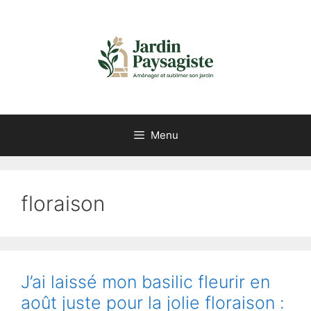
Aller
au
contenu
Menu
floraison
J’ai laissé mon basilic fleurir en
août juste pour la jolie floraison :