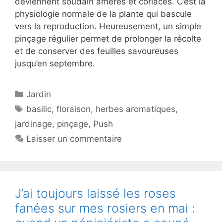
deviennent soudain amères et coriaces. C’est la
physiologie normale de la plante qui bascule
vers la reproduction. Heureusement, un simple
pinçage régulier permet de prolonger la récolte
et de conserver des feuilles savoureuses
jusqu’en septembre.
Catégories
Jardin
Étiquettes
basilic
,
floraison
,
herbes aromatiques
,
jardinage
,
pinçage
,
Push
Laisser un commentaire
J’ai toujours laissé les roses
fanées sur mes rosiers en mai :