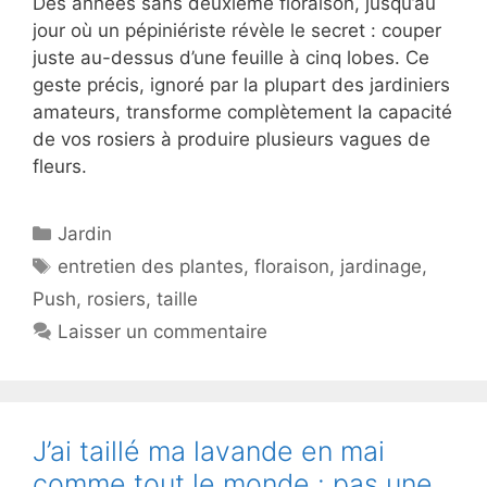
Des années sans deuxième floraison, jusqu’au
jour où un pépiniériste révèle le secret : couper
juste au-dessus d’une feuille à cinq lobes. Ce
geste précis, ignoré par la plupart des jardiniers
amateurs, transforme complètement la capacité
de vos rosiers à produire plusieurs vagues de
fleurs.
Catégories
Jardin
Étiquettes
entretien des plantes
,
floraison
,
jardinage
,
Push
,
rosiers
,
taille
Laisser un commentaire
J’ai taillé ma lavande en mai
comme tout le monde : pas une