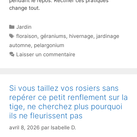
pendant le repos. Rectifier ces pratiques
change tout.
Catégories
Jardin
Étiquettes
floraison
,
géraniums
,
hivernage
,
jardinage
automne
,
pelargonium
Laisser un commentaire
Si vous taillez vos rosiers sans
repérer ce petit renflement sur la
tige, ne cherchez plus pourquoi
ils ne fleurissent pas
avril 8, 2026
par
Isabelle D.