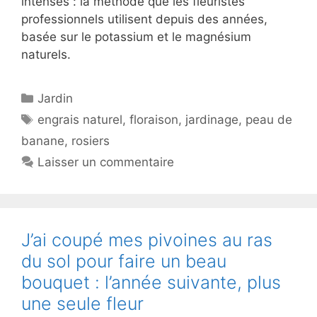
intenses : la méthode que les fleuristes
professionnels utilisent depuis des années,
basée sur le potassium et le magnésium
naturels.
Catégories
Jardin
Étiquettes
engrais naturel
,
floraison
,
jardinage
,
peau de
banane
,
rosiers
Laisser un commentaire
J’ai coupé mes pivoines au ras
du sol pour faire un beau
bouquet : l’année suivante, plus
une seule fleur