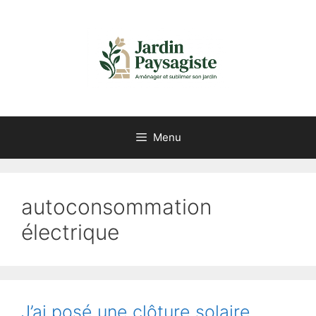
Aller
au
contenu
Menu
autoconsommation
électrique
J’ai posé une clôture solaire