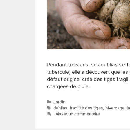
Pendant trois ans, ses dahlias s’e
tubercule, elle a découvert que les
défaut originel crée des tiges fragi
chargées de pluie.
Catégories
Jardin
Étiquettes
dahlias
,
fragilité des tiges
,
hivernage
,
j
Laisser un commentaire