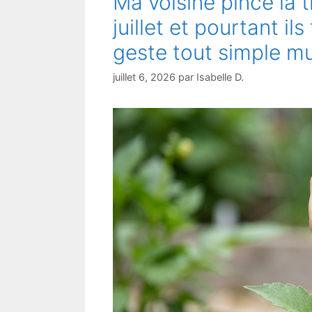
Ma voisine pince la t
juillet et pourtant il
geste tout simple mul
juillet 6, 2026
par
Isabelle D.