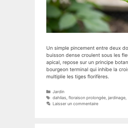
Un simple pincement entre deux doig
buisson dense croulent sous les fl
apical, repose sur un principe bota
bourgeon terminal qui inhibe la cro
multiplie les tiges florifères.
Catégories
Jardin
Étiquettes
dahlias
,
floraison prolongée
,
jardinage
,
Laisser un commentaire