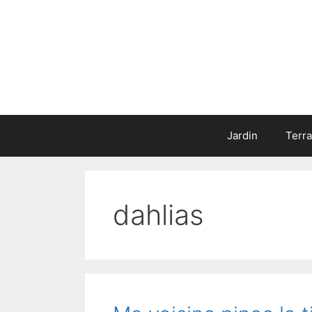
Aller
au
contenu
Jardin
Terr
dahlias