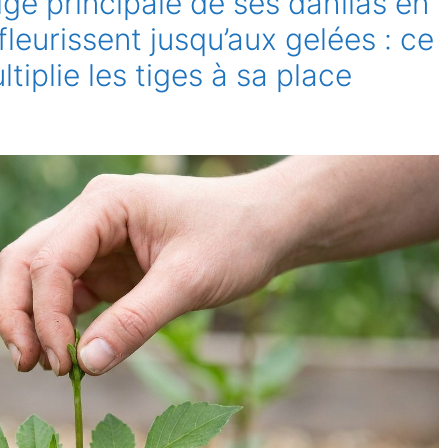
ige principale de ses dahlias en
s fleurissent jusqu’aux gelées : ce
tiplie les tiges à sa place