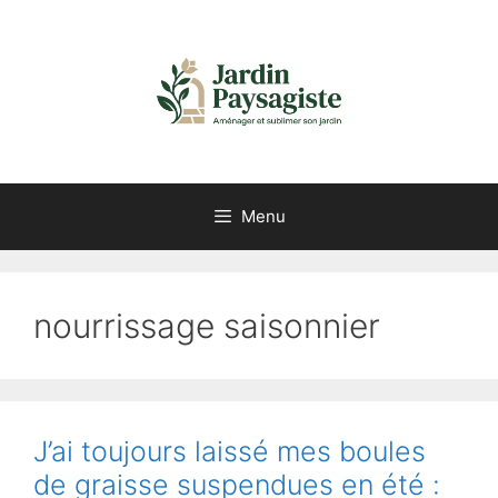
Aller
au
contenu
Menu
nourrissage saisonnier
J’ai toujours laissé mes boules
de graisse suspendues en été :