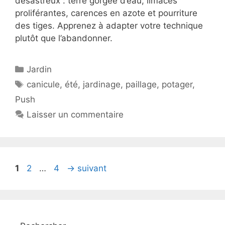
désastreux : terre gorgée d’eau, limaces
proliférantes, carences en azote et pourriture
des tiges. Apprenez à adapter votre technique
plutôt que l’abandonner.
Catégories
Jardin
Étiquettes
canicule
,
été
,
jardinage
,
paillage
,
potager
,
Push
Laisser un commentaire
Page
Page
Page
1
2
…
4
→
suivant