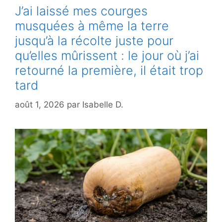
J’ai laissé mes courges
musquées à même la terre
jusqu’à la récolte juste pour
qu’elles mûrissent : le jour où j’ai
retourné la première, il était trop
tard
août 1, 2026
par
Isabelle D.